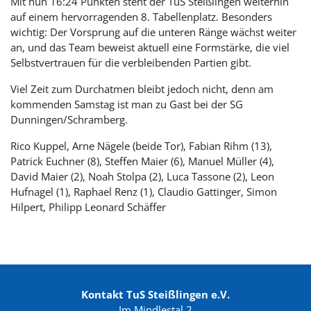
Mit nun 16:24 Punkten steht der TuS Steißlingen weiterhin
auf einem hervorragenden 8. Tabellenplatz. Besonders
wichtig: Der Vorsprung auf die unteren Ränge wächst weiter
an, und das Team beweist aktuell eine Formstärke, die viel
Selbstvertrauen für die verbleibenden Partien gibt.
Viel Zeit zum Durchatmen bleibt jedoch nicht, denn am
kommenden Samstag ist man zu Gast bei der SG
Dunningen/Schramberg.
Rico Kuppel, Arne Nägele (beide Tor), Fabian Rihm (13),
Patrick Euchner (8), Steffen Maier (6), Manuel Müller (4),
David Maier (2), Noah Stolpa (2), Luca Tassone (2), Leon
Hufnagel (1), Raphael Renz (1), Claudio Gattinger, Simon
Hilpert, Philipp Leonard Schäffer
Kontakt TuS Steißlingen e.V.
Im Mindlestal 2