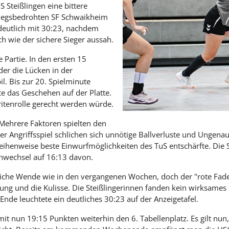
Steißlingen eine bittere
tiegsbedrohten SF Schwaikheim
deutlich mit 30:23, nachdem
h wie der sichere Sieger aussah.
e Partie. In den ersten 15
er die Lücken in der
l. Bis zur 20. Spielminute
e das Geschehen auf der Platte.
ritenrolle gerecht werden würde.
 Mehrere Faktoren spielten den
er Angriffsspiel schlichen sich unnötige Ballverluste und Ungenau
reihenweise beste Einwurfmöglichkeiten des TuS entschärfte. Die
enwechsel auf 16:13 davon.
nliche Wende wie in den vergangenen Wochen, doch der "rote Fad
ung und die Kulisse. Die Steißlingerinnen fanden kein wirksame
Ende leuchtete ein deutliches 30:23 auf der Anzeigetafel.
mit nun 19:15 Punkten weiterhin den 6. Tabellenplatz. Es gilt nun,