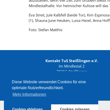
abzustellen, denn viel Zeit zum Grübeln bleib
Mindlestalhalle. Vor heimischer Kulisse will da
Eva Streit, Jule Kalbfell (beide Tor), Kim Espinos
(1), Shauna June Heuken, Luisa Hezel, Anna Ho
Foto: Stefan Matthis
Kontakt TuS Steißlingen e.V.
Im Mindlestal 2
78256 Steißlingen
Telefon: 07738 / 939 282
Telefax: 07738 / 939 736
Diese Website verwendet Cookies für eine
optimale Nutzerfreundlichkeit.
Mehr Informationen
Cookies ablehnen
Cookies zulassen