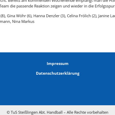
t nicht. Bereits am kommenden Wochenende empfängt man die HSG
s Team die passende Reaktion zeigen und wieder in die Erfolgsspu
a (8), Gina Wöhr (6), Hanna Denzler (3), Celina Frölich (2), Janine L
ffmann, Nina Markus
Impressum
Datenschutzerklärung
© TuS Steißlingen Abt. Handball – Alle Rechte vorbehalten