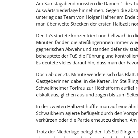
Am Samstagabend mussten die Damen 1 des TuS 
Auswärtsniederlage hinnehmen. Gegen die abs
unterlag das Team von Holger Hafner am Ende 
man über weite Strecken der ersten Halbzeit noc
Der TuS startete konzentriert und hellwach in di
Minuten fanden die Steißlingerinnen immer wied
gegnerischen Abwehr und standen defensiv stabi
behauptete der TuS die Führung und kontrolliert
Es deutete vieles darauf hin, dass man der Favo
Doch ab der 20. Minute wendete sich das Blatt.
Gastgeberinnen dabei in die Karten. Im Steißling
Schwaikheimer Torfrau zur Höchstform auflief 
eiskalt aus, glichen aus und zogen bis zum Seit
In der zweiten Halbzeit hoffte man auf eine äh
Schwaikheim agierte beflügelt durch den Vorspr
verkürzen oder die Partie erneut zu drehen. Am 
Trotz der Niederlage belegt der TuS Steißlingen 