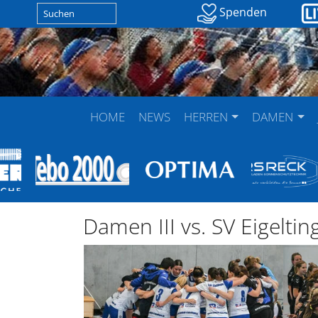
Spenden
HOME
NEWS
HERREN
DAMEN
Damen III vs. SV Eigeltin