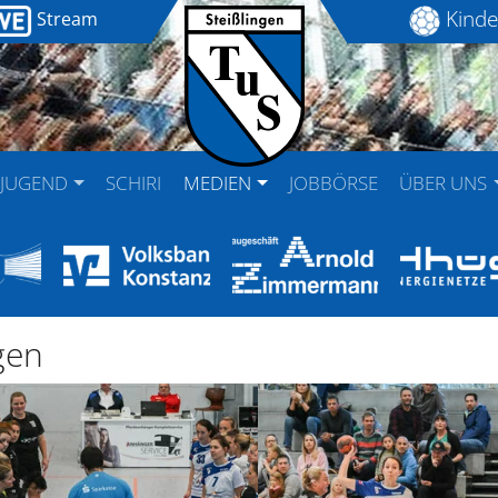
Kinde
Stream
JUGEND
SCHIRI
MEDIEN
JOBBÖRSE
ÜBER UNS
gen