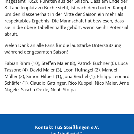
insgesamt 18:26 Punkten aus der Saison. Dass am Ende der
8. Tabellenplatz zu Buche steht, ist nach dem harten Kampf
um den Klassenerhalt in der Mitte der Saison ein mehr als
respektables Ergebnis. Die Mannschaft hat bewiesen, dass
sie in die obere Tabellenhälfte gehört, wenn sie ihr Potenzial
abruft.
Vielen Dank an alle Fans für die lautstarke Unterstützung
während der gesamten Saison!
Fabian Rihm (10), Steffen Maier (8), Patrick Euchner (6), Luca
Tassone (4), David Maier (3), Leon Hufnagel (2), Manuel
Müller (2), Simon Hilpert (1), Jona Reichel (1), Philipp Leonard
Schäffer (1), Claudio Gattinger, Rico Kuppel, Nico Maier, Arne
Nägele, Sascha Oexle, Noah Stolpa
Kontakt TuS Steißlingen e.V.
Im Mindlestal 2