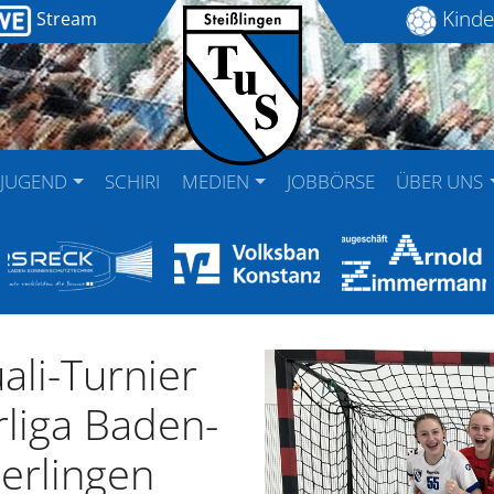
Kinde
Stream
JUGEND
SCHIRI
MEDIEN
JOBBÖRSE
ÜBER UNS
ali-Turnier
rliga Baden-
erlingen