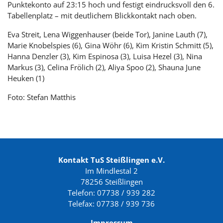
Punktekonto auf 23:15 hoch und festigt eindrucksvoll den 6.
Tabellenplatz – mit deutlichem Blickkontakt nach oben.
Eva Streit, Lena Wiggenhauser (beide Tor), Janine Lauth (7),
Marie Knobelspies (6), Gina Wöhr (6), Kim Kristin Schmitt (5),
Hanna Denzler (3), Kim Espinosa (3), Luisa Hezel (3), Nina
Markus (3), Celina Frölich (2), Aliya Spoo (2), Shauna June
Heuken (1)
Foto: Stefan Matthis
Kontakt TuS Steißlingen e.V.
Im Mindlestal 2
78256 Steißlingen
Telefon: 07738 / 939 282
Telefax: 07738 / 939 736
Impressum